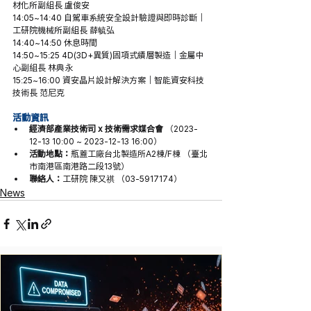
材化所副組長 盧俊安
14:05~14:40 自駕車系統安全設計驗證與即時診斷｜
工研院機械所副組長 薛毓弘
14:40~14:50 休息時間
14:50~15:25 4D(3D+異質)固項式績層製造｜金屬中
心副組長 林典永
15:25~16:00 資安晶片設計解決方案｜智能資安科技
技術長 范尼克
活動資訊
經濟部產業技術司 x 技術需求媒合會
 （2023-
12-13 10:00 ~ 2023-12-13 16:00）
活動地點：
瓶蓋工廠台北製造所A2棟/F棟 （臺北
市南港區南港路二段13號）
聯絡人：
工研院 陳又祺 （03-5917174）
News