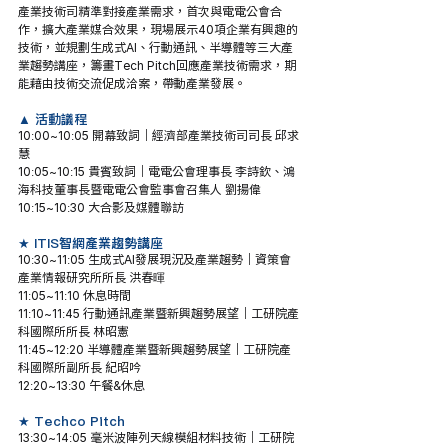
產業技術司精準對接產業需求，首次與電電公會合
作，擴大產業媒合效果，現場展示40項企業有興趣的
技術，並規劃生成式AI、行動通訊、半導體等三大產
業趨勢講座，籌畫Tech Pitch回應產業技術需求，期
能藉由技術交流促成洽案，帶動產業發展。
▲ 活動議程
10:00~10:05 開幕致詞｜經濟部產業技術司司長 邱求
慧
10:05~10:15 貴賓致詞｜電電公會理事長 李詩欽、鴻
海科技董事長暨電電公會監事會召集人 劉揚偉
10:15~10:30 大合影及媒體聯訪
★ ITIS智網產業趨勢講座
10:30~11:05 生成式AI發展現況及產業趨勢｜資策會
產業情報研究所所長 洪春暉
11:05~11:10 休息時間
11:10~11:45 行動通訊產業暨新興趨勢展望｜工研院產
科國際所所長 林昭憲
11:45~12:20 半導體產業暨新興趨勢展望｜工研院產
科國際所副所長 紀昭吟
12:20~13:30 午餐&休息
★ Techco Pitch
13:30~14:05 毫米波陣列天線模組材料技術｜工研院