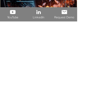
YouTube
LinkedIn
Request Demo
Ransomware Forces fairlife to Halt U.S.
Production: Factory Networks Must Move
Beyond Visibility to Control
Request demo
Schedule a product demo now