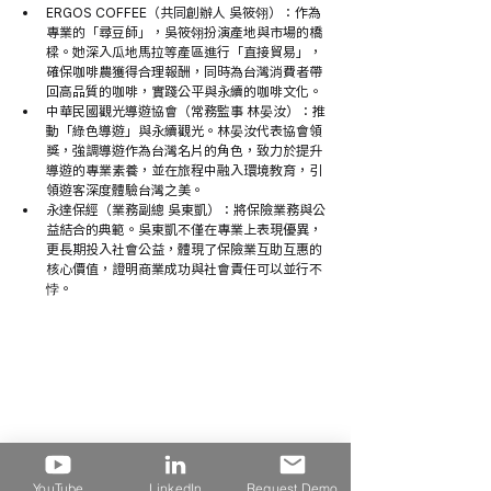
ERGOS COFFEE（共同創辦人 吳筱翎）：作為
專業的「尋豆師」，吳筱翎扮演產地與市場的橋
樑。她深入瓜地馬拉等產區進行「直接貿易」，
確保咖啡農獲得合理報酬，同時為台灣消費者帶
回高品質的咖啡，實踐公平與永續的咖啡文化。
中華民國觀光導遊協會（常務監事 林晏汝）：推
動「綠色導遊」與永續觀光。林晏汝代表協會領
獎，強調導遊作為台灣名片的角色，致力於提升
導遊的專業素養，並在旅程中融入環境教育，引
領遊客深度體驗台灣之美。
永達保經（業務副總 吳東凱）：將保險業務與公
益結合的典範。吳東凱不僅在專業上表現優異，
更長期投入社會公益，體現了保險業互助互惠的
核心價值，證明商業成功與社會責任可以並行不
悖。
YouTube
LinkedIn
Request Demo