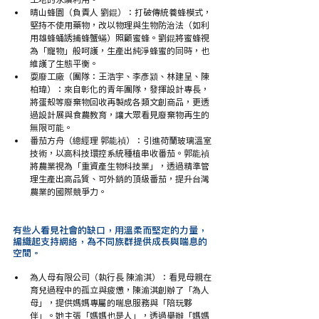
晴山蜂園（負責人 劉錕）：打破傳統養蜂模式，
堅持不使用藥物，改以物理與生物防治法（如利
用雄蜂蛹誘捕蜂蟹蟎）照顧蜜蜂。劉錕將蜜蜂視
為「寵物」般呵護，生產出純淨蜂蜜的同時，也
維護了生態平衡。
耍廢工廠（團隊：王浩宇、李彥潁、林建呈、陳
柏瑋）：來自彰化的青年團隊，發揮設計專長，
將蛋殼等廢棄物回收再製成各類文創商品，更透
過設計展與食農教育，讓大眾看見廢棄物再生的
無限可能。
番茄方舟（總經理 郭能禎）：引進荷蘭玻璃溫室
技術，以高科技環控系統種植串收番茄。郭能禎
將農業視為「重資產生物科技業」，透過精準管
理生產出高品質、可外銷的頂級番茄，提升台灣
農業的國際競爭力。
有些人看見社會的缺口，用溫柔而堅定的力量，
編織起支持網絡，為不同族群提供成長與喘息的
空間。
為人母有限公司（執行長 陳渝淇）：看見母親在
育兒過程中的孤立與疲憊，陳渝淇創辦了「為人
母」，提供媽媽專屬的喘息服務與「陪玩夥
伴」。她主張「媽媽也是人」，透過舉辦「媽媽