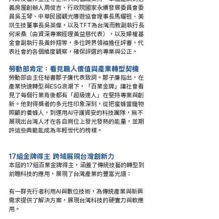
義房屋創辦人周俊吉、行政院國家永續發展委員會委
員吳玉琴、中華民國觀光導遊協會理事長馬耀祖、美
琪生技董事長吳英偉，以及TFT為台灣而教副執行長
何采桑（由資深專案經理黃益慈代表），以及婦權基
金會副執行長黃鈴翔等，多位跨界領袖擔任評審，代
表社會的各個維度觀察，確保評選的專業與公正。
勞動部肯定：看見職人價值與產業轉型契機
勞動部由主任秘書鄒子廉代表致詞。鄒子廉指出，在
產業快速轉型與ESG浪潮下，「百業金牌」讓社會看
見了每個行業背後都有「超級達人」在堅持專業與創
新。他對得獎者的多元性印象深刻，從把蜜蜂當寵物
照顧的養蜂人，到運用AI守護資安的科技團隊，無不
展現出台灣人才在各自崗位上發光發熱的能量，並期
許這些典範能成為年輕世代的榜樣。
17組金牌得主 跨域展現台灣創新力
本屆的17組百業金牌得主，涵蓋了傳統技藝的轉型到
前瞻科技的應用，展現了台灣產業的豐富光譜：
有一群先行者利用AI與數位技術，為傳統產業與新興
需求提供了解決方案，展現台灣科技的硬實力與軟應
用。