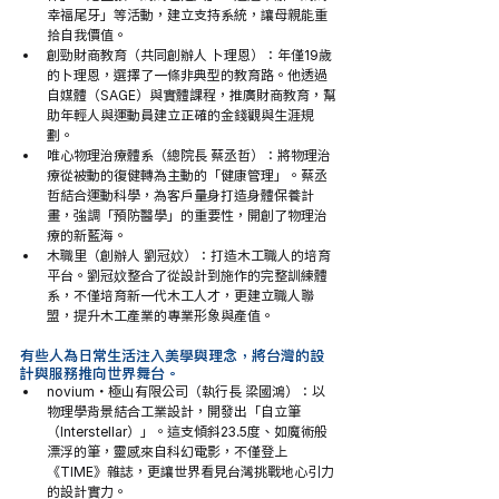
幸福尾牙」等活動，建立支持系統，讓母親能重
拾自我價值。
創勁財商教育（共同創辦人 卜理恩）：年僅19歲
的卜理恩，選擇了一條非典型的教育路。他透過
自媒體（SAGE）與實體課程，推廣財商教育，幫
助年輕人與運動員建立正確的金錢觀與生涯規
劃。
唯心物理治療體系（總院長 蔡丞哲）：將物理治
療從被動的復健轉為主動的「健康管理」。蔡丞
哲結合運動科學，為客戶量身打造身體保養計
畫，強調「預防醫學」的重要性，開創了物理治
療的新藍海。
木職里（創辦人 劉冠妏）：打造木工職人的培育
平台。劉冠妏整合了從設計到施作的完整訓練體
系，不僅培育新一代木工人才，更建立職人聯
盟，提升木工產業的專業形象與產值。
有些人為日常生活注入美學與理念，將台灣的設
計與服務推向世界舞台。
novium・極山有限公司（執行長 梁國鴻）：以
物理學背景結合工業設計，開發出「自立筆
（Interstellar）」。這支傾斜23.5度、如魔術般
漂浮的筆，靈感來自科幻電影，不僅登上
《TIME》雜誌，更讓世界看見台灣挑戰地心引力
的設計實力。