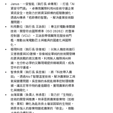
Janus．一安智能（執行長 卓傳育）：打造「AI
資安守門員」，卓傳育團隊利用AI技術守護企業
資訊安全。他致力於將資深師傅的經驗數據化，
透過AI傳承「老師傅的智慧」，解決產業技術斷
層問題。
科飛數位（執行長 王詠辰）：專注於電動車關鍵
技術，開發符合國際標準（ISO 26262）的整車
控制器（VCU）。王詠辰帶領團隊克服技術門
檻，推動台灣電動巴士與載具的國產化與國際
化。
極現科技（執行長 徐偉城）：以無人機技術進行
災害救援與3D建模。徐偉城從單純的技術開發轉
向更具挑戰的救災應用，利用無人機隊與AI辨
識，在分秒必爭的災難現場提供精確資訊，成為
空中的守護者。
智食良果（執行長 吳昱鋒）：將「科技帶入農
田」，透過AIoT智慧溫室技術，解決農業缺工與
氣候變遷問題。吳昱鋒的系統能精準控制環境數
據，讓萵苣等作物的產值翻倍，實現農業的標準
化與精緻化。
台灣碳農（負責人 林承恩）：致力於「生物炭」
技術的開發與推廣。林承恩將農業廢棄物（如樹
枝、果殼）轉化為能改良土壤並固碳的生物炭，
將原本惱人的廢棄物變成農業的「綠金」，推動
土地的永續利用。