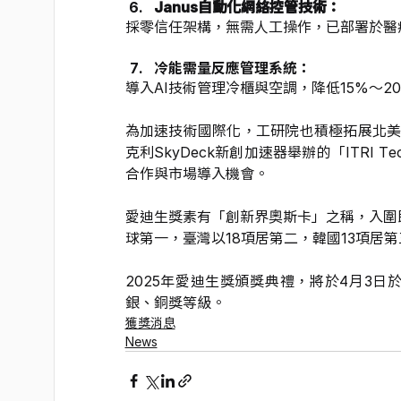
Janus自動化網絡控管技術：
採零信任架構，無需人工操作，已部署於醫
冷能需量反應管理系統：
導入AI技術管理冷櫃與空調，降低15%～2
為加速技術國際化，工研院也積極拓展北
克利SkyDeck新創加速器舉辦的「ITRI
合作與市場導入機會。
愛迪生獎素有「創新界奧斯卡」之稱，入圍即
球第一，臺灣以18項居第二，韓國13項居
2025年愛迪生獎頒獎典禮，將於4月3日於
銀、銅獎等級。
獲獎消息
News