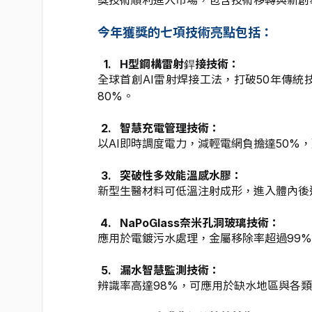
今年獲獎的七項技術亮點包括：
H型鋼構雷射銲接技術：
全球首創AI雷射焊接工法，打破50年傳
80%。
智慧充電管理技術：
以AI即時調度電力，減輕電網負擔達50%
突破性多效能溫感水膠：
新型生醫材料可低溫注射成形，進入體內後
NaPoGlass奈米孔洞玻璃技術：
應用於電鍍污水處理，金屬移除率超過99
漏水智慧監測技術：
辨識率高達98%，可應用於缺水地區與各