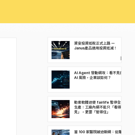
資安投資抵稅正式上路 —
Janus產品適用投資抵減！
AI Agent 發動網攻：看不見的
AI 風險，企業該如何？
勒索軟體迫使 fairlife 暫停全美
生產：工廠內網不能只「看得
見」，更要「管得住」
當 100 家醫院被迫斷網：從羅馬