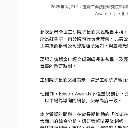
2025年3月31日，臺灣工業技術研究院舉辦
Awards）」，
此次記者會由工研院院長劉文雄親自主持
所長莊曜宇、南分院執行長曹芳海、北美
工業技術移轉公司總經理余宛如，與臺灣光
現場亦獲舊金山經文處副處長朱永昌，及
舞臺的重要時刻。
工研院院長劉文雄表示，這是工研院連續九
他提到，Edison Awards不僅重視
「以市場為導向的研發」使命高度一致。
本次獲獎的關鍵，在於長期推動的「2035
大面向的綜合分析，讓研發緊貼產業趨勢
獎技術順利進入市場，包含技術移轉與新創