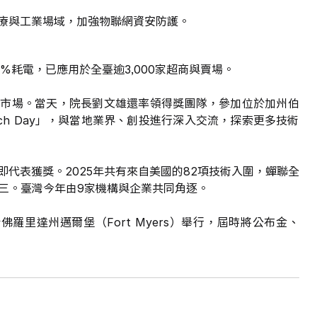
療與工業場域，加強物聯網資安防護。
0%耗電，已應用於全臺逾3,000家超商與賣場。
美市場。當天，院長劉文雄還率領得獎團隊，參加位於加州伯
 Tech Day」，與當地業界、創投進行深入交流，探索更多技術
代表獲獎。2025年共有來自美國的82項技術入圍，蟬聯全
第三。臺灣今年由9家機構與企業共同角逐。
佛羅里達州邁爾堡（Fort Myers）舉行，屆時將公布金、