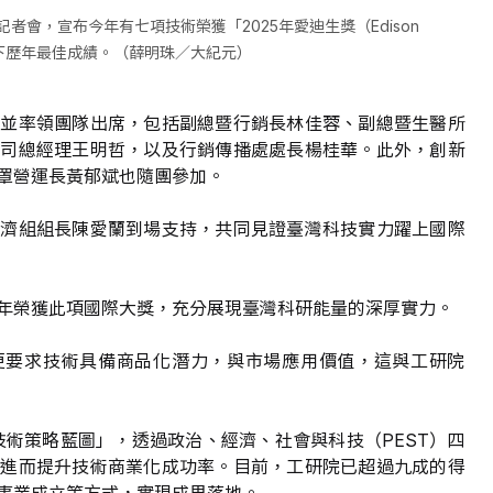
記者會，宣布今年有七項技術榮獲「2025年愛迪生獎（Edison 
創下歷年最佳成績。（薛明珠／大紀元）
，並率領團隊出席，包括副總暨行銷長林佳蓉、副總暨生醫所
公司總經理王明哲，以及行銷傳播處處長楊桂華。此外，創新
罩營運長黃郁斌也隨團參加。
經濟組組長陳愛蘭到場支持，共同見證臺灣科技實力躍上國際
年榮獲此項國際大獎，充分展現臺灣科研能量的深厚實力。
創新，更要求技術具備商品化潛力，與市場應用價值，這與工研院
技術策略藍圖」，透過政治、經濟、社會與科技（PEST）四
，進而提升技術商業化成功率。目前，工研院已超過九成的得
事業成立等方式，實現成果落地。