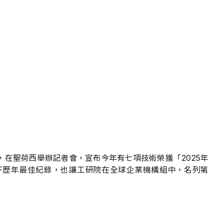
，在聖荷西舉辦記者會，宣布今年有七項技術榮獲「2025年
不僅創下歷年最佳紀錄，也讓工研院在全球企業機構組中，名列第