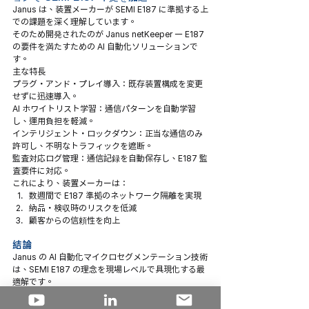
Janus は、装置メーカーが SEMI E187 に準拠する上
での課題を深く理解しています。
そのため開発されたのが Janus netKeeper — E187 
の要件を満たすための AI 自動化ソリューションで
す。
主な特長
プラグ・アンド・プレイ導入：既存装置構成を変更
せずに迅速導入。
AI ホワイトリスト学習：通信パターンを自動学習
し、運用負担を軽減。
インテリジェント・ロックダウン：正当な通信のみ
許可し、不明なトラフィックを遮断。
監査対応ログ管理：通信記録を自動保存し、E187 監
査要件に対応。
これにより、装置メーカーは：
数週間で E187 準拠のネットワーク隔離を実現
納品・検収時のリスクを低減
顧客からの信頼性を向上
結論
Janus の AI 自動化マイクロセグメンテーション技術
は、SEMI E187 の理念を現場レベルで具現化する最
適解です。
装置メーカーが短期間で準拠を実現し、納期と信頼
を守ることを可能にします。