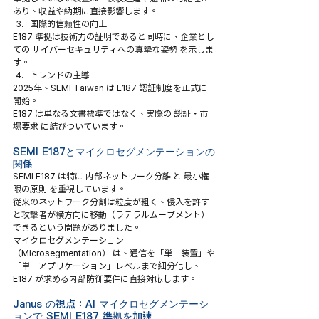
あり、収益や納期に直接影響します。
国際的信頼性の向上
E187 準拠は技術力の証明であると同時に、企業とし
ての サイバーセキュリティへの真摯な姿勢 を示しま
す。
トレンドの主導
2025年、SEMI Taiwan は E187 認証制度を正式に
開始。
E187 は単なる文書標準ではなく、実際の 認証・市
場要求 に結びついています。
SEMI E187とマイクロセグメンテーションの
関係
SEMI E187 は特に 内部ネットワーク分離 と 最小権
限の原則 を重視しています。
従来のネットワーク分割は粒度が粗く、侵入を許す
と攻撃者が横方向に移動（ラテラルムーブメント）
できるという問題がありました。
マイクロセグメンテーション
（Microsegmentation） は、通信を「単一装置」や
「単一アプリケーション」レベルまで細分化し、
E187 が求める内部防御要件に直接対応します。
Janus の視点：AI マイクロセグメンテーシ
ョンで SEMI E187 準拠を加速