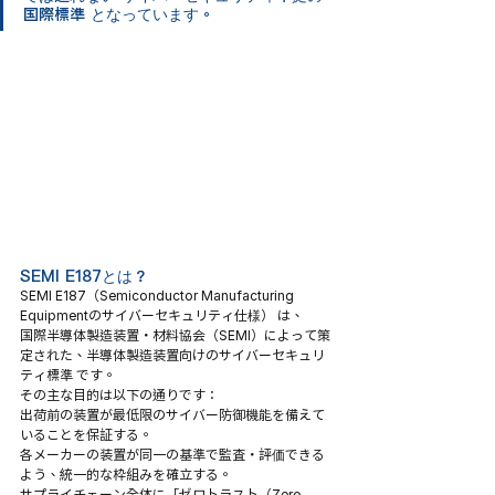
国際標準 となっています。
SEMI E187とは？
SEMI E187（Semiconductor Manufacturing 
Equipmentのサイバーセキュリティ仕様） は、
国際半導体製造装置・材料協会（SEMI）によって策
定された、半導体製造装置向けのサイバーセキュリ
ティ標準 です。
その主な目的は以下の通りです：
出荷前の装置が最低限のサイバー防御機能を備えて
いることを保証する。
各メーカーの装置が同一の基準で監査・評価できる
よう、統一的な枠組みを確立する。
サプライチェーン全体に「ゼロトラスト（Zero 