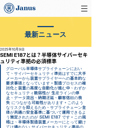
最新ニュース
2025年10月9日
SEMI E187とは？半導体サイバーセキ
ュリティ準拠の必須標準
グローバル半導体サプライチェーンにおい
て、サイバーセキュリティ準拠はすでに大手
メーカーから装置サプライヤーへの基本的な
要求事項となっています。製造プロセスの複
雑化と装置の高度な自動化が進む中、わずか
なセキュリティ脆弱性が 生産ラインの停
止、データ流出、納期遅延、顧客信頼の喪
失 につながる可能性があります。このよう
なリスクを抑えるため、サプライチェーン全
体が共通の安全基準に基づいて運用できるよ
う策定されたのが SEMI E187 です。この規
格は、半導体製造装置メーカーにとって避け
ては通れない サイバーセキュリティ準拠の